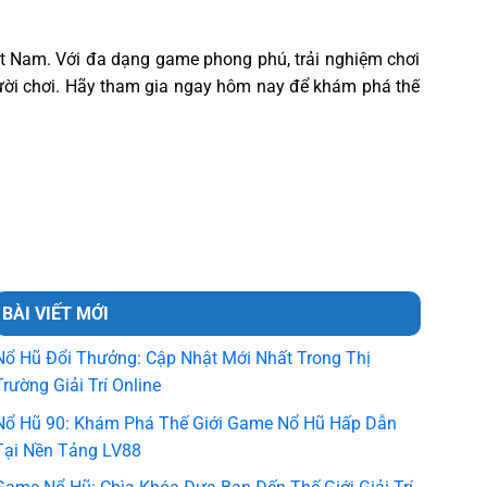
ệt Nam. Với đa dạng game phong phú, trải nghiệm chơi
gười chơi. Hãy tham gia ngay hôm nay để khám phá thế
BÀI VIẾT MỚI
Nổ Hũ Đổi Thưởng: Cập Nhật Mới Nhất Trong Thị
Trường Giải Trí Online
Nổ Hũ 90: Khám Phá Thế Giới Game Nổ Hũ Hấp Dẫn
Tại Nền Tảng LV88