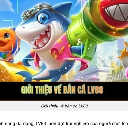
Giới thiệu về bắn cá LV88
ính năng đa dạng, LV88 luôn đặt trải nghiệm của người chơi lê