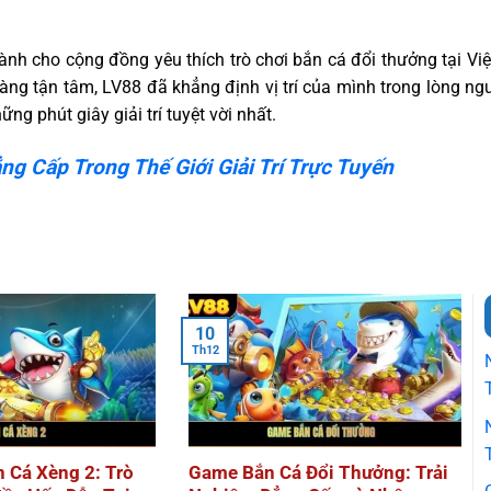
nh cho cộng đồng yêu thích trò chơi bắn cá đổi thưởng tại Vi
ng tận tâm, LV88 đã khẳng định vị trí của mình trong lòng n
g phút giây giải trí tuyệt vời nhất.
ng Cấp Trong Thế Giới Giải Trí Trực Tuyến
10
Th12
 Cá Xèng 2: Trò
Game Bắn Cá Đổi Thưởng: Trải