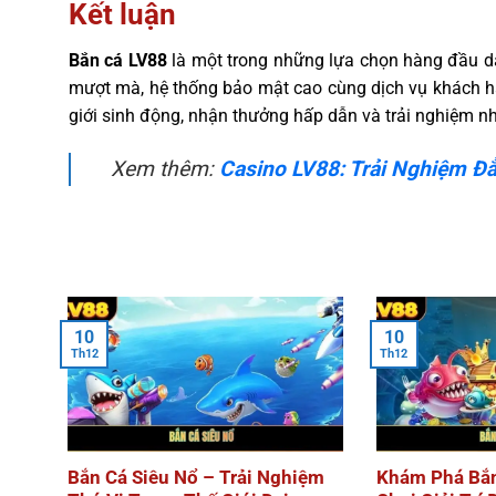
Kết luận
Bắn cá LV88
là một trong những lựa chọn hàng đầu dà
mượt mà, hệ thống bảo mật cao cùng dịch vụ khách hà
giới sinh động, nhận thưởng hấp dẫn và trải nghiệm nhữn
Xem thêm:
Casino LV88: Trải Nghiệm Đẳ
10
10
Th12
Th12
Bắn Cá Siêu Nổ – Trải Nghiệm
Khám Phá Bắn