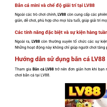
Bắn cá mini và chế độ giải trí tại LV88
Ngoài các trò chơi chính,
LV88
còn cung cấp các phiên
giản, dễ chơi, phù hợp cho mọi lứa tuổi, giúp giải trí 
Các tính năng đặc biệt và sự kiện hàng tuầ
Ngoài ra,
LV88
còn thường xuyên tổ chức các sự kiện
Những hoạt động này không chỉ giúp người chơi tăng p
Hướng dẫn sử dụng bắn cá LV88
Tham gia
Bắn cá LV88
trở nên đơn giản hơn khi bạn 
chơi bắn cá tại LV88.