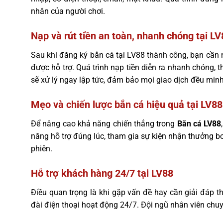
nhân của người chơi.
Nạp và rút tiền an toàn, nhanh chóng tại L
Sau khi đăng ký bắn cá tại LV88 thành công, bạn cần 
được hỗ trợ. Quá trình nạp tiền diễn ra nhanh chóng, 
sẽ xử lý ngay lập tức, đảm bảo mọi giao dịch đều minh
Mẹo và chiến lược bắn cá hiệu quả tại LV88
Để nâng cao khả năng chiến thắng trong
Bắn cá LV88
năng hỗ trợ đúng lúc, tham gia sự kiện nhận thưởng bo
phiên.
Hỗ trợ khách hàng 24/7 tại LV88
Điều quan trọng là khi gặp vấn đề hay cần giải đáp t
đài điện thoại hoạt động 24/7. Đội ngũ nhân viên chu