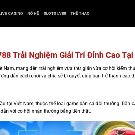
LIVE CASINO
NỔ HŨ
SLOTS LV88
THỂ THAO
88 Trải Nghiệm Giải Trí Đỉnh Cao Tạ
ại Việt Nam, mang đến trải nghiệm vừa thư giãn vừa cơ hội kiếm 
ướng dẫn cách chơi và chia sẻ bí quyết giúp bạn trở thành cao t
đầu tại Việt Nam, thuộc thể loại game bắn cá đổi thưởng. Bắn c
 dẫn với cơ hội nhận thưởng bằng tiền thật.