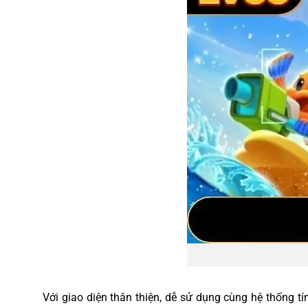
Với giao diện thân thiện, dễ sử dụng cùng hệ thống t