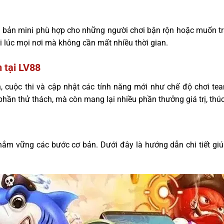
 bản mini phù hợp cho những người chơi bận rộn hoặc muốn t
mọi lúc mọi nơi mà không cần mất nhiều thời gian.
n tại LV88
, cuộc thi và cập nhật các tính năng mới như chế độ chơi t
hần thử thách, mà còn mang lại nhiều phần thưởng giá trị, thú
nắm vững các bước cơ bản. Dưới đây là hướng dẫn chi tiết gi